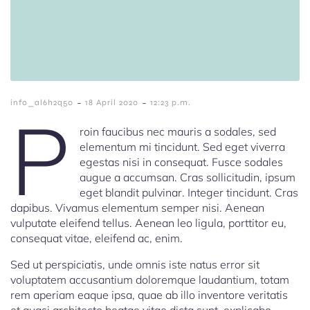
-
-
info_al6h2q50
18 April 2020
12:23 p.m.
P
roin faucibus nec mauris a sodales, sed
elementum mi tincidunt. Sed eget viverra
egestas nisi in consequat. Fusce sodales
augue a accumsan. Cras sollicitudin, ipsum
eget blandit pulvinar. Integer tincidunt. Cras
dapibus. Vivamus elementum semper nisi. Aenean
vulputate eleifend tellus. Aenean leo ligula, porttitor eu,
consequat vitae, eleifend ac, enim.
Sed ut perspiciatis, unde omnis iste natus error sit
voluptatem accusantium doloremque laudantium, totam
rem aperiam eaque ipsa, quae ab illo inventore veritatis