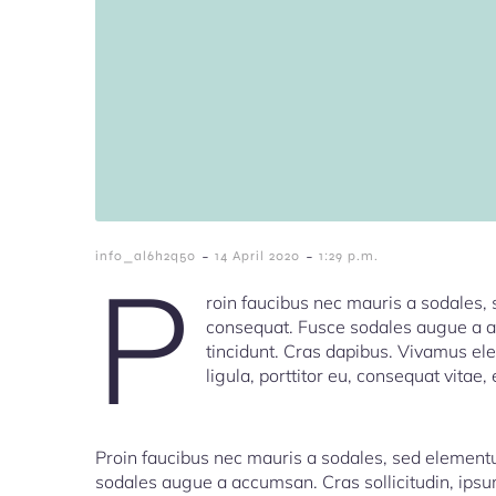
-
-
info_al6h2q50
14 April 2020
1:29 p.m.
P
roin faucibus nec mauris a sodales, 
consequat. Fusce sodales augue a ac
tincidunt. Cras dapibus. Vivamus el
ligula, porttitor eu, consequat vitae,
Proin faucibus nec mauris a sodales, sed elementu
sodales augue a accumsan. Cras sollicitudin, ipsum