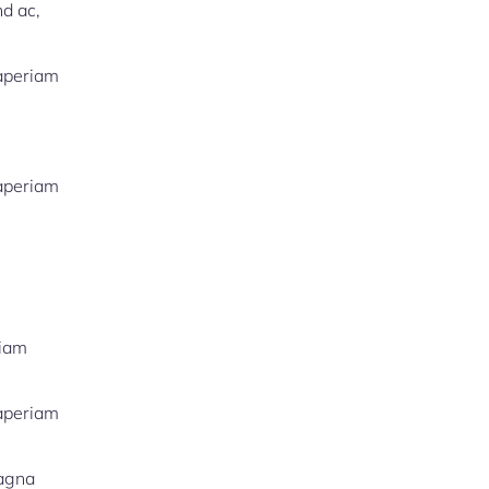
nd ac,
 aperiam
 aperiam
riam
 aperiam
magna