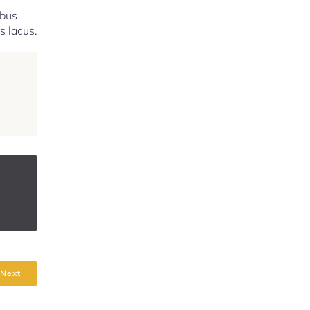
ibus
s lacus.
Next