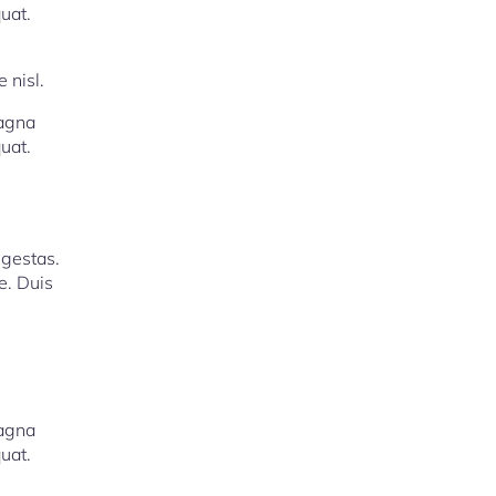
uat.
 nisl.
magna
uat.
egestas.
e. Duis
magna
uat.