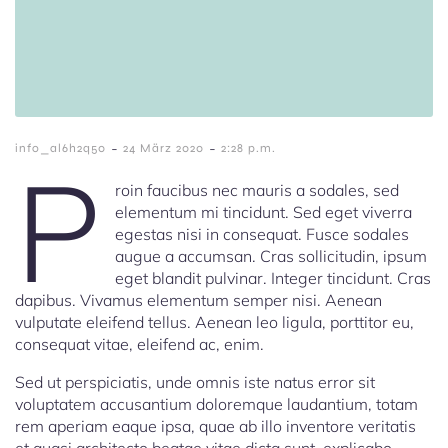
-
-
info_al6h2q50
24 März 2020
2:28 p.m.
P
roin faucibus nec mauris a sodales, sed
elementum mi tincidunt. Sed eget viverra
egestas nisi in consequat. Fusce sodales
augue a accumsan. Cras sollicitudin, ipsum
eget blandit pulvinar. Integer tincidunt. Cras
dapibus. Vivamus elementum semper nisi. Aenean
vulputate eleifend tellus. Aenean leo ligula, porttitor eu,
consequat vitae, eleifend ac, enim.
Sed ut perspiciatis, unde omnis iste natus error sit
voluptatem accusantium doloremque laudantium, totam
rem aperiam eaque ipsa, quae ab illo inventore veritatis