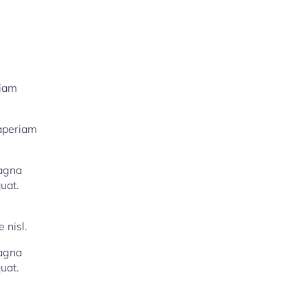
riam
 aperiam
magna
uat.
 nisl.
magna
uat.