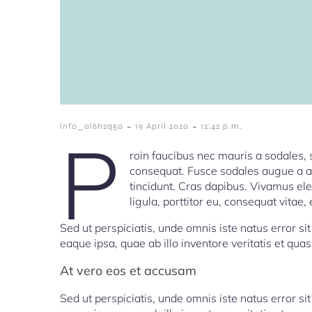
-
-
info_al6h2q50
19 April 2020
12:42 p.m.
P
roin faucibus nec mauris a sodales, 
consequat. Fusce sodales augue a ac
tincidunt. Cras dapibus. Vivamus el
ligula, porttitor eu, consequat vitae,
Sed ut perspiciatis, unde omnis iste natus error
eaque ipsa, quae ab illo inventore veritatis et quas
At vero eos et accusam
Sed ut perspiciatis, unde omnis iste natus error