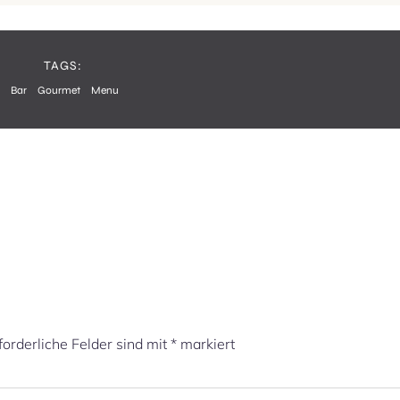
TAGS:
Bar
Gourmet
Menu
forderliche Felder sind mit
*
markiert