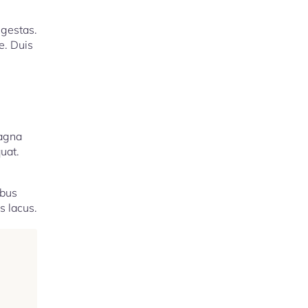
egestas.
e. Duis
magna
uat.
ibus
s lacus.